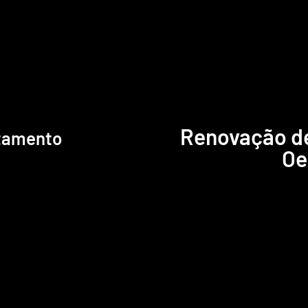
Renovação d
tamento
Oe