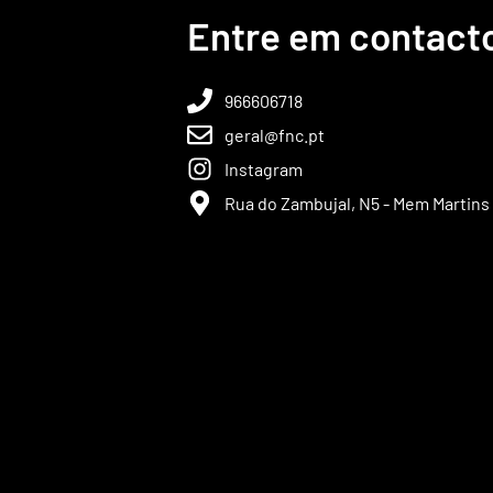
Entre em contact
966606718
geral@fnc.pt
Instagram
Rua do Zambujal, N5 - Mem Martins