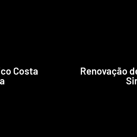
ico Costa
Renovação d
ca
Si