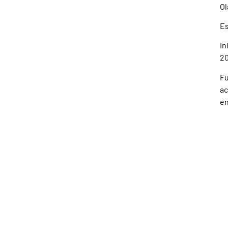
Ol
Es
In
20
Fu
ac
en