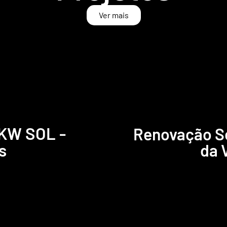
Ver mais
 KW SOL -
Renovação S
s
da 